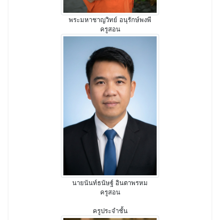
พระมหาชาญวิทย์ อนุรักษ์พงพี
ครูสอน
นายนันท์ธนัษฐ์ อินตาพรหม
ครูสอน
ครูประจำชั้น